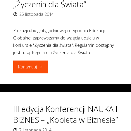
„Życzenia dla Świata”
25 listopada 2014
Z okazji ubiegłotygodniowego Tygodnia Edukacji
Globalnej zaprawszamy do wzięcia udziału w
konkursie "Życzenia dla świata". Regulamin dostępny
jest tutaj: Regulamin Życzenia dla Świata
"KONKURS
Kontynuuj
PLASTYCZNY
„Życzenia
dla
III edycja Konferencji NAUKA I
Świata”"
BIZNES – „Kobieta w Biznesie”
7 listopada 2014