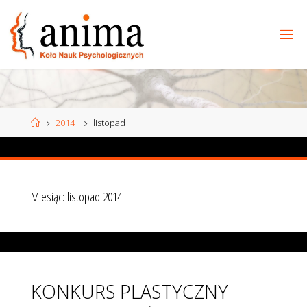
Przejdź
do
treści
Strona
2014
listopad
główna
Miesiąc:
listopad 2014
KONKURS PLASTYCZNY