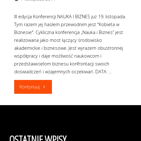
III edycja Konferencji NAUKA I BIZNES już 19. listopada.
Tym razem jej hasłem przewodnim jest "Kobieta w
Biznesie". Cykliczna konferencja „Nauka i Biznes” jest
realizowana jako most łączący środowisko
akademickie i biznesowe. Jest wyrazem obustronnej
współpracy i daje możliwość naukowcom i
przedstawicielom biznesu konfrontacji swoich
doświadczeń i wzajemnych oczekiwań. DATA: …
"III
Kontynuuj
edycja
Konferencji
NAUKA
OSTATNIE WPISY
I