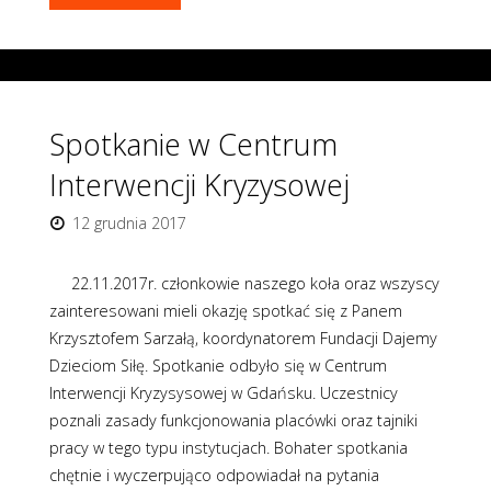
z
Sebastianem
Pienkowskim-
Spotkanie w Centrum
psychologiem,
Interwencji Kryzysowej
psychoterapeutą,
12 grudnia 2017
superwizorem"
22.11.2017r. członkowie naszego koła oraz wszyscy
zainteresowani mieli okazję spotkać się z Panem
Krzysztofem Sarzałą, koordynatorem Fundacji Dajemy
Dzieciom Siłę. Spotkanie odbyło się w Centrum
Interwencji Kryzysysowej w Gdańsku. Uczestnicy
poznali zasady funkcjonowania placówki oraz tajniki
pracy w tego typu instytucjach. Bohater spotkania
chętnie i wyczerpująco odpowiadał na pytania