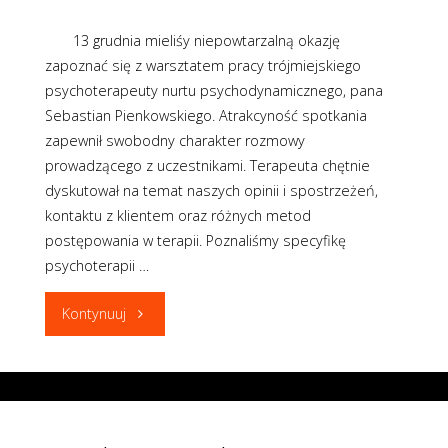
13 grudnia mieliśy niepowtarzalną okazję
zapoznać się z warsztatem pracy trójmiejskiego
psychoterapeuty nurtu psychodynamicznego, pana
Sebastian Pienkowskiego. Atrakcyność spotkania
zapewnił swobodny charakter rozmowy
prowadzącego z uczestnikami. Terapeuta chętnie
dyskutował na temat naszych opinii i spostrzeżeń,
kontaktu z klientem oraz różnych metod
postępowania w terapii. Poznaliśmy specyfikę
psychoterapii …
"Spotkanie
Kontynuuj
z
Panem
Sebastianem