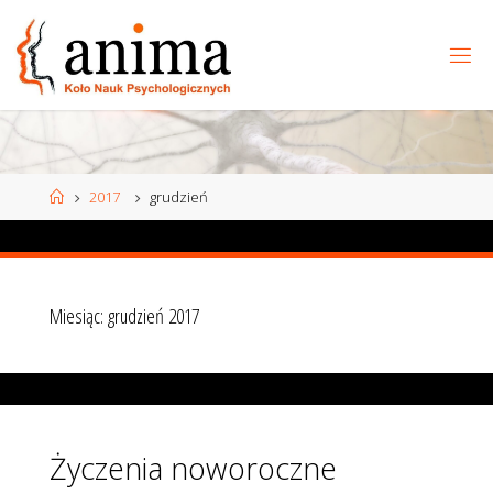
Przejdź
do
treści
Strona
2017
grudzień
główna
Miesiąc:
grudzień 2017
Życzenia noworoczne