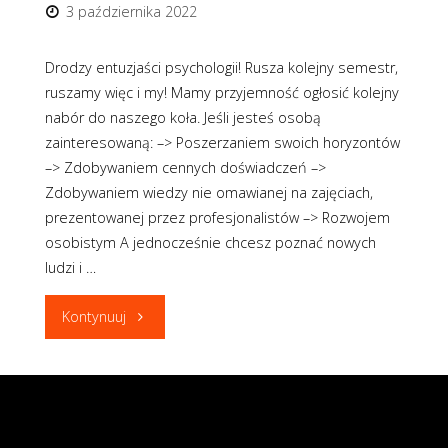
3 października 2022
Drodzy entuzjaści psychologii! Rusza kolejny semestr,
ruszamy więc i my! Mamy przyjemność ogłosić kolejny
nabór do naszego koła. Jeśli jesteś osobą
zainteresowaną: –> Poszerzaniem swoich horyzontów
–> Zdobywaniem cennych doświadczeń –>
Zdobywaniem wiedzy nie omawianej na zajęciach,
prezentowanej przez profesjonalistów –> Rozwojem
osobistym A jednocześnie chcesz poznać nowych
ludzi i …
"REKRUTACJA
Kontynuuj
2022/2023"