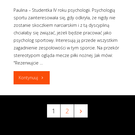
Paulina – Studentka IV roku psychologii. Psychologią
sportu zainteresowała się, gdy odkryła, że nigdy nie
zostanie skoczkiem narciarskim i z tą dyscypliną
chciałaby się związać, jeżeli będzie pracować jako
psycholog sportowy. Interesują ją przede wszystkim
zagadnienie zespołowości w tym sporcie. Na przekór
stereotypom ogląda mecze piłki nożnej. Jak mówi:
"Rezerwujcie …
"#21daysleft"
Kontynuuj
1
2
Stronicowanie