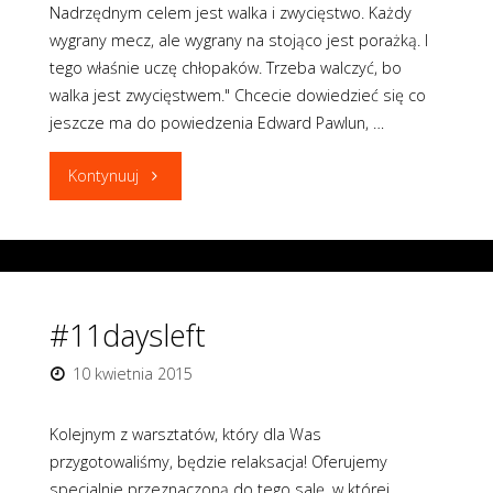
Nadrzędnym celem jest walka i zwycięstwo. Każdy
wygrany mecz, ale wygrany na stojąco jest porażką. I
tego właśnie uczę chłopaków. Trzeba walczyć, bo
walka jest zwycięstwem." Chcecie dowiedzieć się co
jeszcze ma do powiedzenia Edward Pawlun, …
"#11daysleft"
Kontynuuj
#11daysleft
10 kwietnia 2015
Kolejnym z warsztatów, który dla Was
przygotowaliśmy, będzie relaksacja! Oferujemy
specjalnie przeznaczoną do tego salę, w której