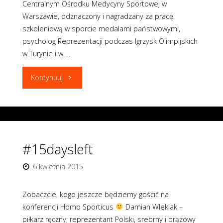
Centralnym Ośrodku Medycyny Sportowej w
Warszawie, odznaczony i nagradzany za pracę
szkoleniową w sporcie medalami państwowymi,
psycholog Reprezentacji podczas Igrzysk Olimpijskich
w Turynie i w …
"#12daysleft"
Kontynuuj
#15daysleft
6 kwietnia 2015
Zobaczcie, kogo jeszcze będziemy gościć na
konferencji Homo Sporticus
Damian Wleklak –
piłkarz ręczny, reprezentant Polski, srebrny i brązowy