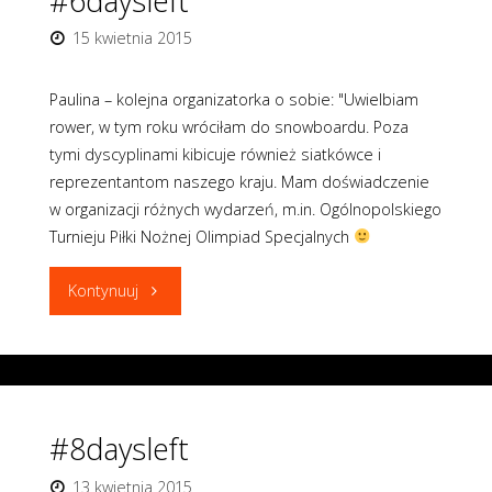
#6daysleft
15 kwietnia 2015
Paulina – kolejna organizatorka o sobie: "Uwielbiam
rower, w tym roku wróciłam do snowboardu. Poza
tymi dyscyplinami kibicuje również siatkówce i
reprezentantom naszego kraju. Mam doświadczenie
w organizacji różnych wydarzeń, m.in. Ogólnopolskiego
Turnieju Piłki Nożnej Olimpiad Specjalnych
"#6daysleft"
Kontynuuj
#8daysleft
13 kwietnia 2015