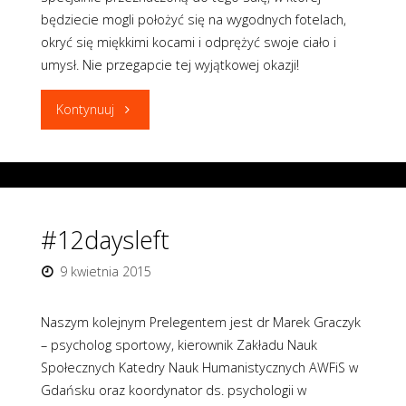
będziecie mogli położyć się na wygodnych fotelach,
okryć się miękkimi kocami i odprężyć swoje ciało i
umysł. Nie przegapcie tej wyjątkowej okazji!
"#11daysleft"
Kontynuuj
#12daysleft
9 kwietnia 2015
Naszym kolejnym Prelegentem jest dr Marek Graczyk
– psycholog sportowy, kierownik Zakładu Nauk
Społecznych Katedry Nauk Humanistycznych AWFiS w
Gdańsku oraz koordynator ds. psychologii w