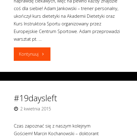
naprawdę ciekawych, więc na pewno każdy znajdzie
coś dla siebie! Adam Jankowski – trener personalny,
ukończył kurs dietetyki na Akademii Dietetyki oraz
Kurs Instruktora Sportu organizowany przez
Europejskie Centrum Sportowe. Adam przeprowadzi
warsztat pt. …
"Warsztaty
Kontynuuj
na
konferencji"
#19daysleft
2 kwietnia 2015
Czas zapoznać się z naszym kolejnym
Gościem! Marcin Kochanowski – doktorant