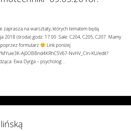
zaprasza na warsztaty, których tematem będą
ja 2018 (środa) godz. 17.00 Sale: C204, C205, C207 Mamy
ę poprzez formularz
Link poniżej
u-PMYuie3K-Aj0OBBnd4KRhC5V67-NvHV_CIn-KU/edit?
ząca: Ewa Dyrga – psycholog …
lińską