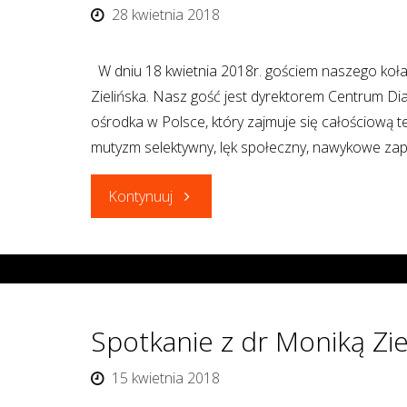
z
28 kwietnia 2018
Autyzmem"
W dniu 18 kwietnia 2018r. gościem naszego koła
Zielińska. Nasz gość jest dyrektorem Centrum D
ośrodka w Polsce, który zajmuje się całościową ter
mutyzm selektywny, lęk społeczny, nawykowe zapar
"Spotkanie
Kontynuuj
z
dr
Moniką
Spotkanie z dr Moniką Zie
Zielińską"
15 kwietnia 2018