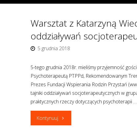
dr
n.med.
Warsztat z Katarzyną Wie
Maciejem
oddziaływań socjoterapeu
Dziurkowskim"
5 grudnia 2018
5-tego grudnia 2018r. mieliśmy przyjemność gości
Psychoterapeutą PTPPd, Rekomendowanym Tren
Prezes Fundacji Wspierania Rodzin Przystań (www.
tajniki oddziaływań socjoterapeutycznych w grupac
praktycznych rzeczy dotyczących psychoterapii …
"Warsztat
Kontynuuj
z