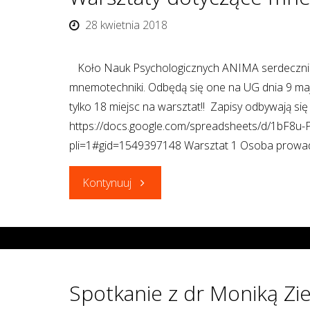
w
28 kwietnia 2018
Centrum
Koło Nauk Psychologicznych ANIMA serdecznie 
Aktywizacji
mnemotechniki. Odbędą się one na UG dnia 9 ma
tylko 18 miejsc na warsztat!! Zapisy odbywają si
Zawodowej
https://docs.google.com/spreadsheets/d/1bF8
pli=1#gid=1549397148 Warsztat 1 Osoba prowad
i
"Warsztaty
Kontynuuj
Społecznej
dotyczące
dla
mnemotechniki-
Dorosłych
09.05.2018r."
Osób
Spotkanie z dr Moniką Zie