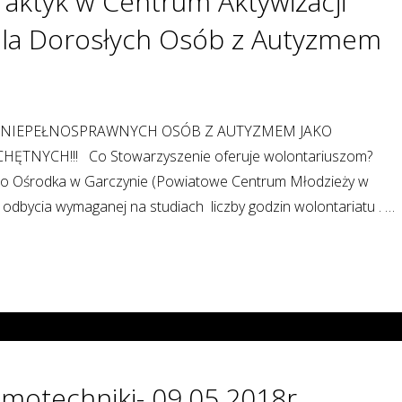
raktyk w Centrum Aktywizacji
dla Dorosłych Osób z Autyzmem
 NIEPEŁNOSPRAWNYCH OSÓB Z AUTYZMEM JAKO
NYCH!!! Co Stowarzyszenie oferuje wolontariuszom?
m do Ośrodka w Garczynie (Powiatowe Centrum Młodzieży w
 odbycia wymaganej na studiach liczby godzin wolontariatu . …
motechniki- 09.05.2018r.