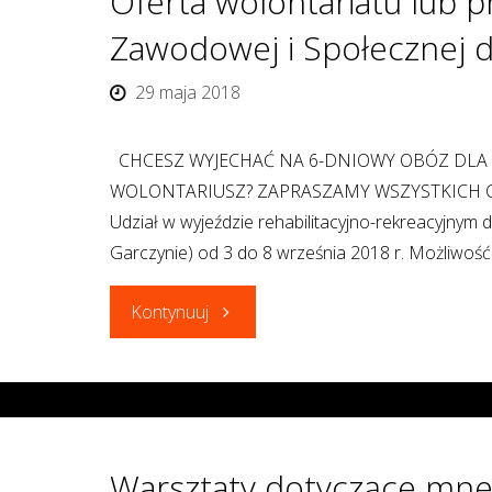
Oferta wolontariatu lub p
Zawodowej i Społecznej 
29 maja 2018
CHCESZ WYJECHAĆ NA 6-DNIOWY OBÓZ DLA
WOLONTARIUSZ? ZAPRASZAMY WSZYSTKICH CHĘT
Udział w wyjeździe rehabilitacyjno-rekreacyjny
Garczynie) od 3 do 8 września 2018 r. Możliwość
"Oferta
Kontynuuj
wolontariatu
lub
praktyk
Warsztaty dotyczące mne