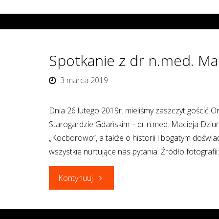
Spotkanie z dr n.med. M
3 marca 2019
Dnia 26 lutego 2019r. mieliśmy zaszczyt gościć 
Starogardzie Gdańskim – dr n.med. Macieja Dziurk
„Kocborowo”, a także o historii i bogatym doświ
wszystkie nurtujące nas pytania. Źródło fotografi
"Spotkanie
Kontynuuj
z