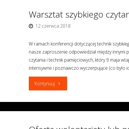
Warsztat szybkiego czytan
12 czerwca 2018
W ramach konferencji dotyczącej technik szybkie
nasze zaproszenie odpowiedział między innymi pan
czytania i technik pamięciowych, który 9 maja wt
intensywne i poznawczo wyczerpujące (co było 
"Warsztat
Kontynuuj
szybkiego
czytania"