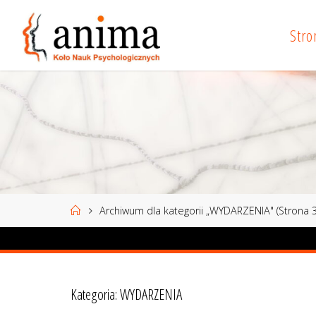
Przejdź
do
Stro
treści
Strona
Archiwum dla kategorii „WYDARZENIA"
(Strona 3
główna
Kategoria:
WYDARZENIA