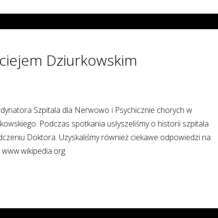
aciejem Dziurkowskim
Ordynatora Szpitala dla Nerwowo i Psychicznie chorych w
owskiego. Podczas spotkania usłyszeliśmy o historii szpitala
adczeniu Doktora. Uzyskaliśmy również ciekawe odpowiedzi na
i: www.wikipedia.org