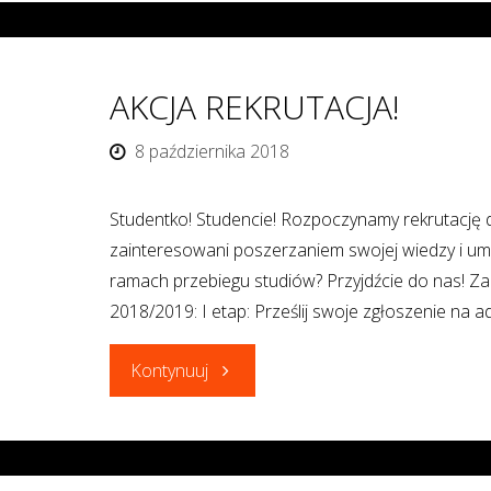
Katarzyną
Wieczorek:
AKCJA REKRUTACJA!
„Praktyczne
8 października 2018
zastosowanie
Studentko! Studencie! Rozpoczynamy rekrutację 
oddziaływań
zainteresowani poszerzaniem swojej wiedzy i umi
ramach przebiegu studiów? Przyjdźcie do nas! Za
socjoterapeutycznych
2018/2019: I etap: Prześlij swoje zgłoszenie na
w
"AKCJA
Kontynuuj
różnych
REKRUTACJA!"
grupach.”"